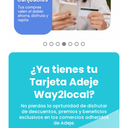
¿Ya tienes tu
Tarjeta Adeje
Way2local?
No pierdas la oprtunidad de disfrutar
de descuentos, premios y beneficios
exclusivos en los comercios adheridos
de Adeje.