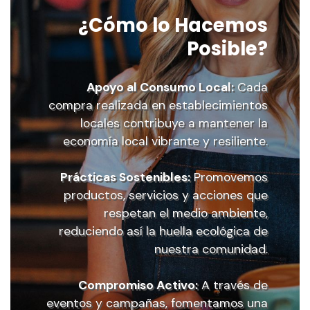
¿Cómo lo Hacemos
Posible?
Apoyo al Consumo Local:
Cada
compra realizada en establecimientos
locales contribuye a mantener la
economí­a local vibrante y resiliente.
Prácticas Sostenibles:
Promovemos
productos, servicios y acciones que
respetan el medio ambiente,
reduciendo así­ la huella ecológica de
nuestra comunidad.
Compromiso Activo:
A través de
eventos y campañas, fomentamos una